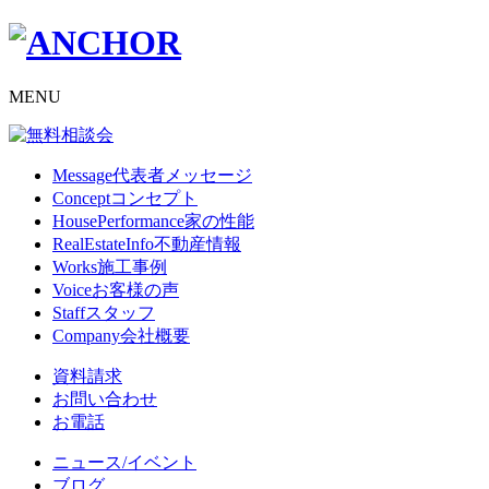
MENU
Message
代表者メッセージ
Concept
コンセプト
HousePerformance
家の性能
RealEstateInfo
不動産情報
Works
施工事例
Voice
お客様の声
Staff
スタッフ
Company
会社概要
資料請求
お問い合わせ
お電話
ニュース/イベント
ブログ