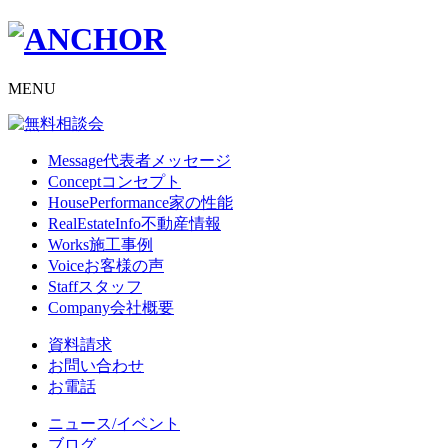
MENU
Message
代表者メッセージ
Concept
コンセプト
HousePerformance
家の性能
RealEstateInfo
不動産情報
Works
施工事例
Voice
お客様の声
Staff
スタッフ
Company
会社概要
資料請求
お問い合わせ
お電話
ニュース/イベント
ブログ