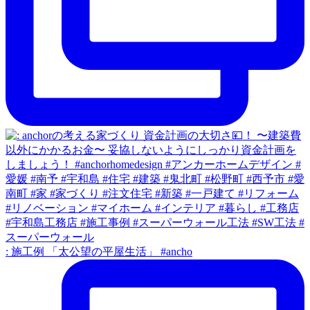
: 施工例 「太公望の平屋生活」 #ancho