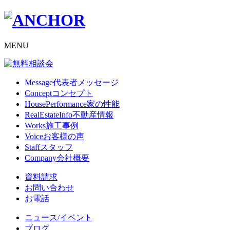
MENU
Message
代表者メッセージ
Concept
コンセプト
HousePerformance
家の性能
RealEstateInfo
不動産情報
Works
施工事例
Voice
お客様の声
Staff
スタッフ
Company
会社概要
資料請求
お問い合わせ
お電話
ニュース/イベント
ブログ