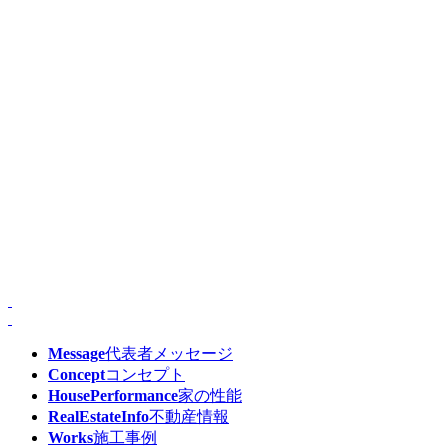
Message
代表者メッセージ
Concept
コンセプト
HousePerformance
家の性能
RealEstateInfo
不動産情報
Works
施工事例