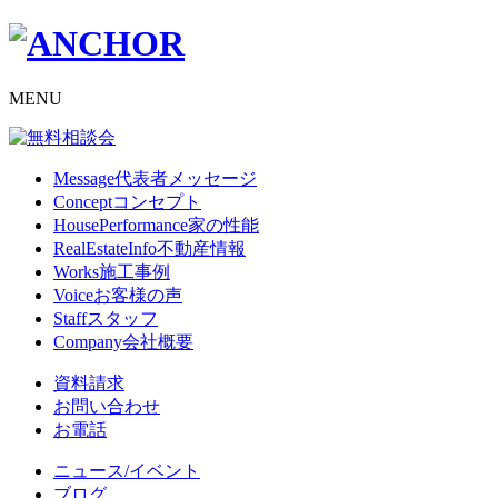
MENU
Message
代表者メッセージ
Concept
コンセプト
HousePerformance
家の性能
RealEstateInfo
不動産情報
Works
施工事例
Voice
お客様の声
Staff
スタッフ
Company
会社概要
資料請求
お問い合わせ
お電話
ニュース/イベント
ブログ