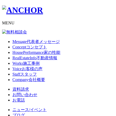
MENU
Message
代表者メッセージ
Concept
コンセプト
HousePerformance
家の性能
RealEstateInfo
不動産情報
Works
施工事例
Voice
お客様の声
Staff
スタッフ
Company
会社概要
資料請求
お問い合わせ
お電話
ニュース/イベント
ブログ