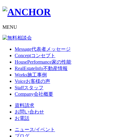
MENU
Message
代表者メッセージ
Concept
コンセプト
HousePerformance
家の性能
RealEstateInfo
不動産情報
Works
施工事例
Voice
お客様の声
Staff
スタッフ
Company
会社概要
資料請求
お問い合わせ
お電話
ニュース/イベント
ブログ