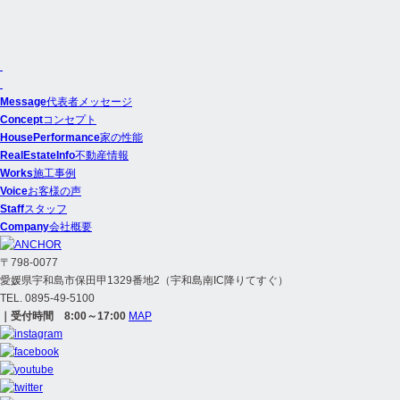
Message
代表者メッセージ
Concept
コンセプト
HousePerformance
家の性能
RealEstateInfo
不動産情報
Works
施工事例
Voice
お客様の声
Staff
スタッフ
Company
会社概要
〒798-0077
愛媛県宇和島市保田甲1329番地2（宇和島南IC降りてすぐ）
TEL. 0895-49-5100
｜受付時間 8:00～17:00
MAP