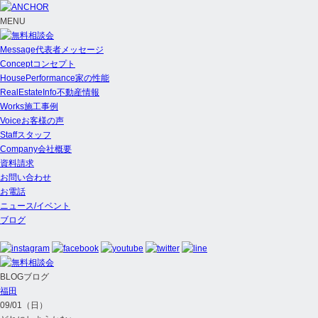
MENU
Message
代表者メッセージ
Concept
コンセプト
HousePerformance
家の性能
RealEstateInfo
不動産情報
Works
施工事例
Voice
お客様の声
Staff
スタッフ
Company
会社概要
資料請求
お問い合わせ
お電話
ニュース/イベント
ブログ
BLOG
ブログ
福田
09/01（日）