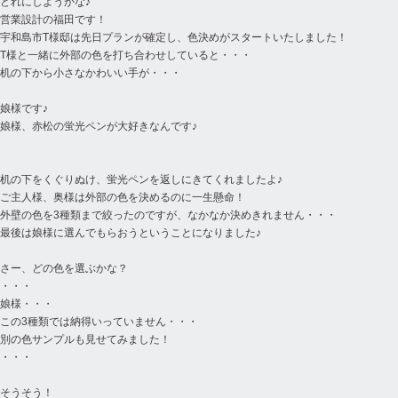
どれにしようかな♪
営業設計の福田です！
宇和島市T様邸は先日プランが確定し、色決めがスタートいたしました！
T様と一緒に外部の色を打ち合わせしていると・・・
机の下から小さなかわいい手が・・・
娘様です♪
娘様、赤松の蛍光ペンが大好きなんです♪
机の下をくぐりぬけ、蛍光ペンを返しにきてくれましたよ♪
ご主人様、奥様は外部の色を決めるのに一生懸命！
外壁の色を3種類まで絞ったのですが、なかなか決めきれません・・・
最後は娘様に選んでもらおうということになりました♪
さー、どの色を選ぶかな？
・・・
娘様・・・
この3種類では納得いっていません・・・
別の色サンプルも見せてみました！
・・・
そうそう！