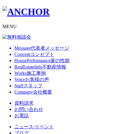
MENU
Message
代表者メッセージ
Concept
コンセプト
HousePerformance
家の性能
RealEstateInfo
不動産情報
Works
施工事例
Voice
お客様の声
Staff
スタッフ
Company
会社概要
資料請求
お問い合わせ
お電話
ニュース/イベント
ブログ