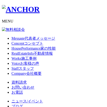
MENU
Message
代表者メッセージ
Concept
コンセプト
HousePerformance
家の性能
RealEstateInfo
不動産情報
Works
施工事例
Voice
お客様の声
Staff
スタッフ
Company
会社概要
資料請求
お問い合わせ
お電話
ニュース/イベント
ブログ