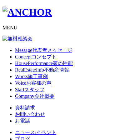
MENU
Message
代表者メッセージ
Concept
コンセプト
HousePerformance
家の性能
RealEstateInfo
不動産情報
Works
施工事例
Voice
お客様の声
Staff
スタッフ
Company
会社概要
資料請求
お問い合わせ
お電話
ニュース/イベント
ブログ