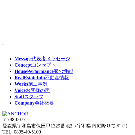
Message
代表者メッセージ
Concept
コンセプト
HousePerformance
家の性能
RealEstateInfo
不動産情報
Works
施工事例
Voice
お客様の声
Staff
スタッフ
Company
会社概要
〒798-0077
愛媛県宇和島市保田甲1329番地2（宇和島南IC降りてすぐ）
TEL. 0895-49-5100