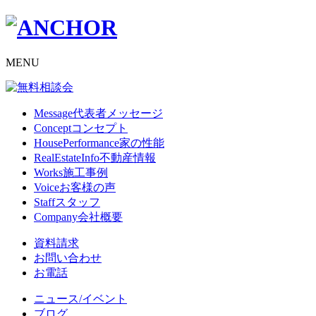
MENU
Message
代表者メッセージ
Concept
コンセプト
HousePerformance
家の性能
RealEstateInfo
不動産情報
Works
施工事例
Voice
お客様の声
Staff
スタッフ
Company
会社概要
資料請求
お問い合わせ
お電話
ニュース/イベント
ブログ