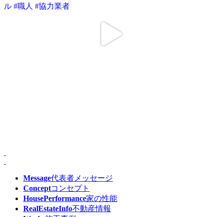
Message
代表者メッセージ
Concept
コンセプト
HousePerformance
家の性能
RealEstateInfo
不動産情報