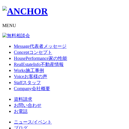
MENU
Message
代表者メッセージ
Concept
コンセプト
HousePerformance
家の性能
RealEstateInfo
不動産情報
Works
施工事例
Voice
お客様の声
Staff
スタッフ
Company
会社概要
資料請求
お問い合わせ
お電話
ニュース/イベント
ブログ