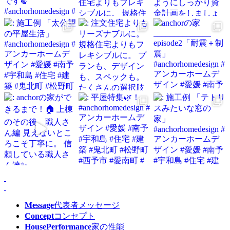
Message
代表者メッセージ
Concept
コンセプト
HousePerformance
家の性能