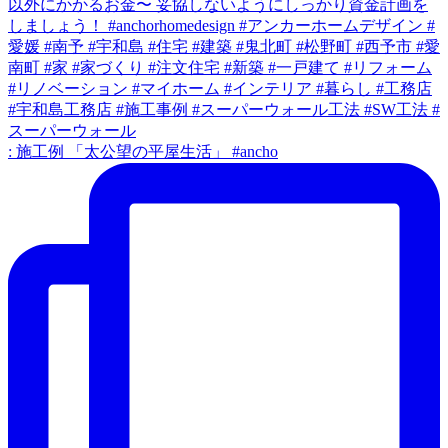
: 施工例 「太公望の平屋生活」 #ancho