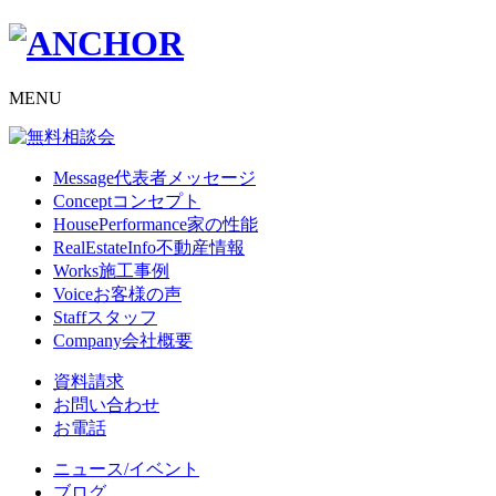
MENU
Message
代表者メッセージ
Concept
コンセプト
HousePerformance
家の性能
RealEstateInfo
不動産情報
Works
施工事例
Voice
お客様の声
Staff
スタッフ
Company
会社概要
資料請求
お問い合わせ
お電話
ニュース/イベント
ブログ