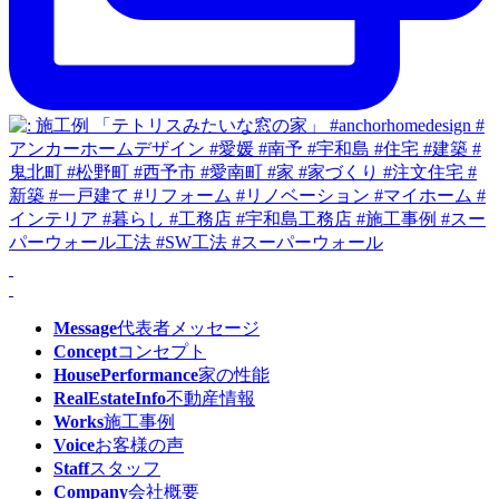
Message
代表者メッセージ
Concept
コンセプト
HousePerformance
家の性能
RealEstateInfo
不動産情報
Works
施工事例
Voice
お客様の声
Staff
スタッフ
Company
会社概要