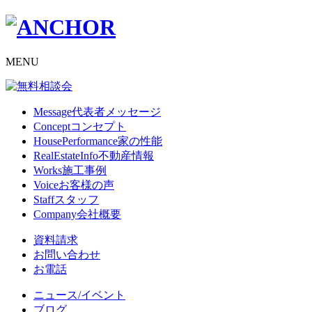
MENU
Message
代表者メッセージ
Concept
コンセプト
HousePerformance
家の性能
RealEstateInfo
不動産情報
Works
施工事例
Voice
お客様の声
Staff
スタッフ
Company
会社概要
資料請求
お問い合わせ
お電話
ニュース/イベント
ブログ