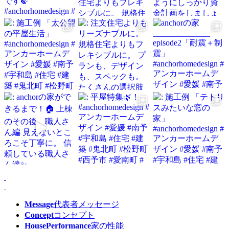
Message
代表者メッセージ
Concept
コンセプト
HousePerformance
家の性能