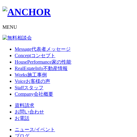
MENU
Message
代表者メッセージ
Concept
コンセプト
HousePerformance
家の性能
RealEstateInfo
不動産情報
Works
施工事例
Voice
お客様の声
Staff
スタッフ
Company
会社概要
資料請求
お問い合わせ
お電話
ニュース/イベント
ブログ