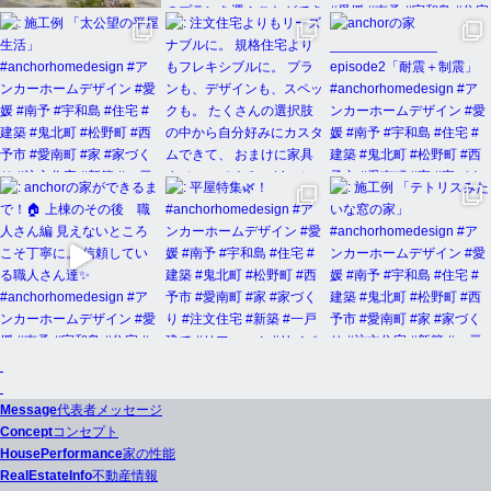
Message
代表者メッセージ
Concept
コンセプト
HousePerformance
家の性能
RealEstateInfo
不動産情報