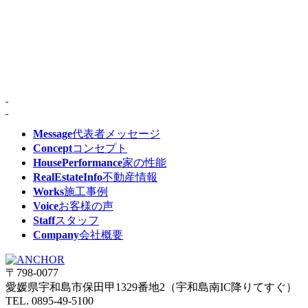
Message
代表者メッセージ
Concept
コンセプト
HousePerformance
家の性能
RealEstateInfo
不動産情報
Works
施工事例
Voice
お客様の声
Staff
スタッフ
Company
会社概要
〒798-0077
愛媛県宇和島市保田甲1329番地2（宇和島南IC降りてすぐ）
TEL. 0895-49-5100