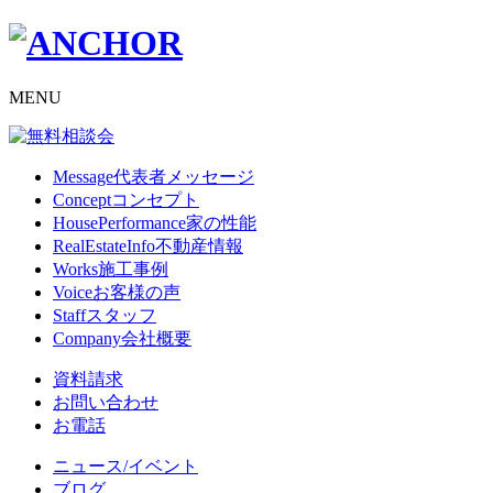
MENU
Message
代表者メッセージ
Concept
コンセプト
HousePerformance
家の性能
RealEstateInfo
不動産情報
Works
施工事例
Voice
お客様の声
Staff
スタッフ
Company
会社概要
資料請求
お問い合わせ
お電話
ニュース/イベント
ブログ