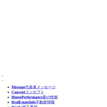
Message
代表者メッセージ
Concept
コンセプト
HousePerformance
家の性能
RealEstateInfo
不動産情報