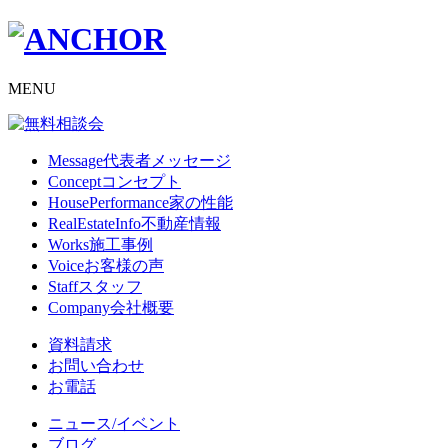
MENU
Message
代表者メッセージ
Concept
コンセプト
HousePerformance
家の性能
RealEstateInfo
不動産情報
Works
施工事例
Voice
お客様の声
Staff
スタッフ
Company
会社概要
資料請求
お問い合わせ
お電話
ニュース/イベント
ブログ