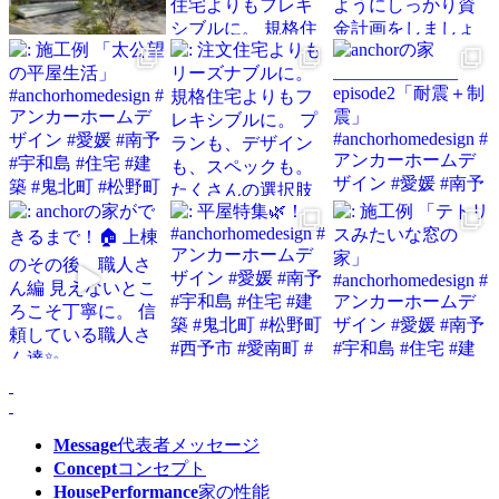
Message
代表者メッセージ
Concept
コンセプト
HousePerformance
家の性能