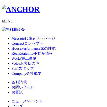
MENU
Message
代表者メッセージ
Concept
コンセプト
HousePerformance
家の性能
RealEstateInfo
不動産情報
Works
施工事例
Voice
お客様の声
Staff
スタッフ
Company
会社概要
資料請求
お問い合わせ
お電話
ニュース/イベント
ブログ