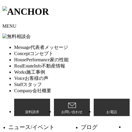
MENU
Message
代表者メッセージ
Concept
コンセプト
HousePerformance
家の性能
RealEstateInfo
不動産情報
Works
施工事例
Voice
お客様の声
Staff
スタッフ
Company
会社概要
資料請求
お問い合わせ
お電話
ニュース/イベント
ブログ