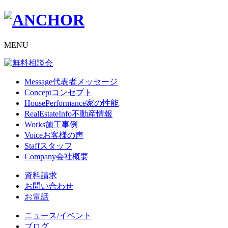
MENU
Message
代表者メッセージ
Concept
コンセプト
HousePerformance
家の性能
RealEstateInfo
不動産情報
Works
施工事例
Voice
お客様の声
Staff
スタッフ
Company
会社概要
資料請求
お問い合わせ
お電話
ニュース/イベント
ブログ