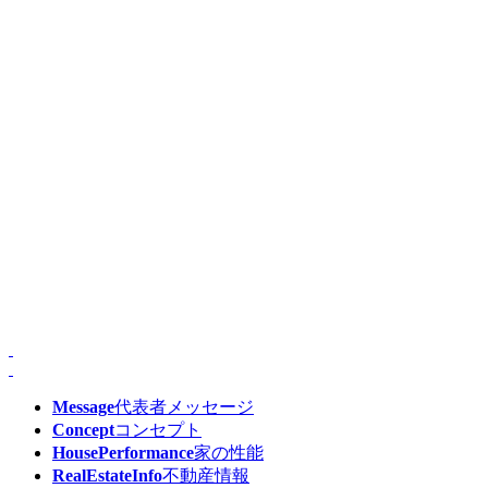
Message
代表者メッセージ
Concept
コンセプト
HousePerformance
家の性能
RealEstateInfo
不動産情報