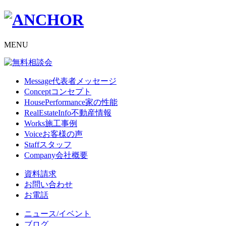
MENU
Message
代表者メッセージ
Concept
コンセプト
HousePerformance
家の性能
RealEstateInfo
不動産情報
Works
施工事例
Voice
お客様の声
Staff
スタッフ
Company
会社概要
資料請求
お問い合わせ
お電話
ニュース/イベント
ブログ