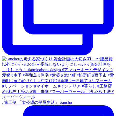
: 施工例 「太公望の平屋生活」 #ancho