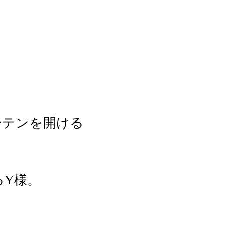
ーテンを開ける
るY様。