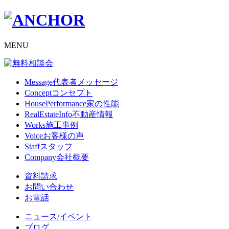
MENU
Message
代表者メッセージ
Concept
コンセプト
HousePerformance
家の性能
RealEstateInfo
不動産情報
Works
施工事例
Voice
お客様の声
Staff
スタッフ
Company
会社概要
資料請求
お問い合わせ
お電話
ニュース/イベント
ブログ