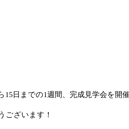
福田
！
ら15日までの1週間、完成見学会を開
うございます！