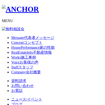
MENU
Message
代表者メッセージ
Concept
コンセプト
HousePerformance
家の性能
RealEstateInfo
不動産情報
Works
施工事例
Voice
お客様の声
Staff
スタッフ
Company
会社概要
資料請求
お問い合わせ
お電話
ニュース/イベント
ブログ