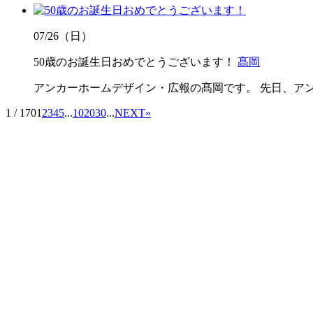
07/26（日）
50歳のお誕生日おめでとうございます！
髙岡
アンカーホームデザイン・広報の髙岡です。 先日、ア
1 / 170
1
2
3
4
5
...
10
20
30
...
NEXT
»