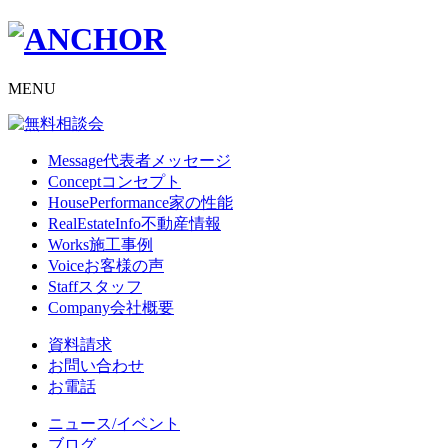
MENU
Message
代表者メッセージ
Concept
コンセプト
HousePerformance
家の性能
RealEstateInfo
不動産情報
Works
施工事例
Voice
お客様の声
Staff
スタッフ
Company
会社概要
資料請求
お問い合わせ
お電話
ニュース/イベント
ブログ