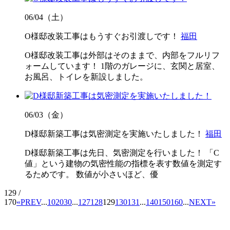
06/04（土）
O様邸改装工事はもうすぐお引渡しです！
福田
O様邸改装工事は外部はそのままで、内部をフルリフ
ォームしています！ 1階のガレージに、玄関と居室、
お風呂、トイレを新設しました。
06/03（金）
D様邸新築工事は気密測定を実施いたしました！
福田
D様邸新築工事は先日、気密測定を行いました！ 「C
値」という建物の気密性能の指標を表す数値を測定す
るためです。 数値が小さいほど、優
129 /
170
«
PREV
...
10
20
30
...
127
128
129
130
131
...
140
150
160
...
NEXT
»