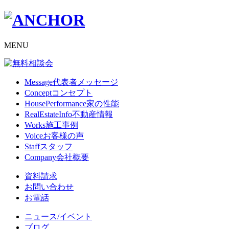
MENU
Message
代表者メッセージ
Concept
コンセプト
HousePerformance
家の性能
RealEstateInfo
不動産情報
Works
施工事例
Voice
お客様の声
Staff
スタッフ
Company
会社概要
資料請求
お問い合わせ
お電話
ニュース/イベント
ブログ