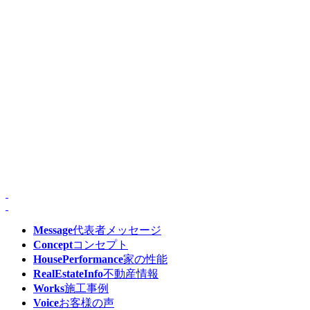
Message
代表者メッセージ
Concept
コンセプト
HousePerformance
家の性能
RealEstateInfo
不動産情報
Works
施工事例
Voice
お客様の声