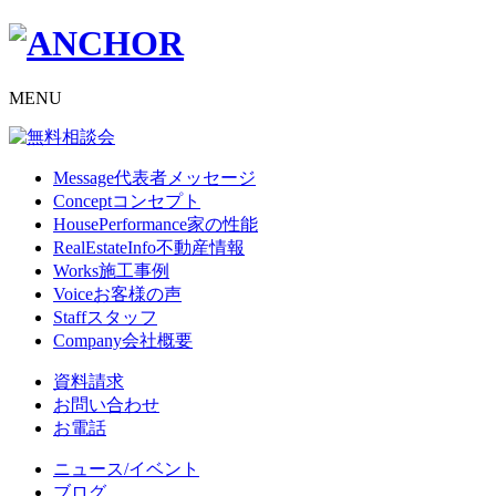
MENU
Message
代表者メッセージ
Concept
コンセプト
HousePerformance
家の性能
RealEstateInfo
不動産情報
Works
施工事例
Voice
お客様の声
Staff
スタッフ
Company
会社概要
資料請求
お問い合わせ
お電話
ニュース/イベント
ブログ