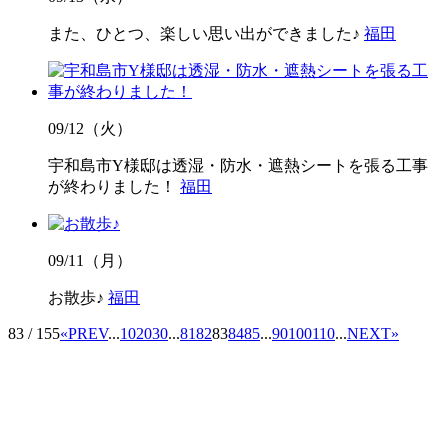
また、ひとつ、楽しい思い出ができました♪
福田
09/12（火）
宇和島市Y様邸は透湿・防水・遮熱シートを張る工事
が終わりました！
福田
09/11（月）
お散歩♪
福田
83 / 155
«
PREV
...
10
20
30
...
81
82
83
84
85
...
90
100
110
...
NEXT
»