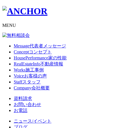
MENU
Message
代表者メッセージ
Concept
コンセプト
HousePerformance
家の性能
RealEstateInfo
不動産情報
Works
施工事例
Voice
お客様の声
Staff
スタッフ
Company
会社概要
資料請求
お問い合わせ
お電話
ニュース/イベント
ブログ